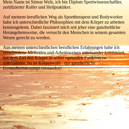
Mein Name ist Simon Welz, ich bin Diplom Sportwissenschaftler,
zertifizierter Rolfer und Heilpraktiker.
Auf meinem beruflichen Weg als Sporttherapeut und Bodyworker
habe ich unterschiedliche Philosophien mit dem Körper zu arbeiten
kennengelernt. Dabei fasziniert mich seit jeher eine ganzheitliche
Herangehensweise, die versucht den Menschen in seinem gesamten
Wesen gerecht zu werden.
Aus meinen unterschiedlichen beruflichen Erfahrungen habe ich
verschiedene Methoden und Arbeitsweisen miteinander kombiniert,
mit dem Ziel den Körper in seiner optimalen Funktion zu
unterstützen. So ist Körperwohl - das ganzheitliche
Gesundheitskonzept entstanden!